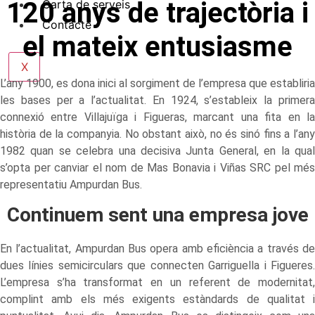
120 anys de trajectòria i
Carta de serveis
Contacte
el mateix entusiasme
X
L’any 1900, es dona inici al sorgiment de l’empresa que establiria
les bases per a l’actualitat. En 1924, s’estableix la primera
connexió entre Villajuïga i Figueras, marcant una fita en la
història de la companyia. No obstant això, no és sinó fins a l’any
1982 quan se celebra una decisiva Junta General, en la qual
s’opta per canviar el nom de Mas Bonavia i Viñas SRC pel més
representatiu Ampurdan Bus.
Continuem sent una empresa jove
En l’actualitat, Ampurdan Bus opera amb eficiència a través de
dues línies semicirculars que connecten Garriguella i Figueres.
L’empresa s’ha transformat en un referent de modernitat,
complint amb els més exigents estàndards de qualitat i