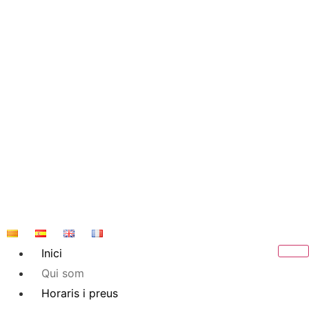
Skip
to
content
Inici
Qui som
Horaris i preus