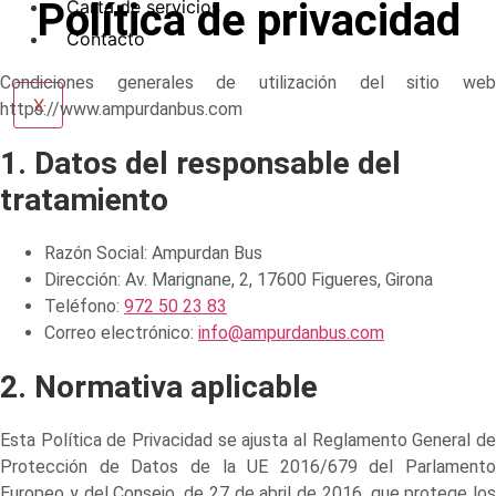
Política de privacidad
Carta de servicios
Contacto
Condiciones generales de utilización del sitio web
X
https://www.ampurdanbus.com
1. Datos del responsable del
tratamiento
Razón Social: Ampurdan Bus
Dirección: Av. Marignane, 2, 17600 Figueres, Girona
Teléfono:
972 50 23 83
Correo electrónico:
info@ampurdanbus.com
2. Normativa aplicable
Esta Política de Privacidad se ajusta al Reglamento General de
Protección de Datos de la UE 2016/679 del Parlamento
Europeo y del Consejo, de 27 de abril de 2016, que protege los